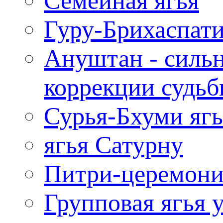
Семейная ягья
Гуру-Брихаспати
Ануштан - сильн
коррекции судь
Сурья-Бхуми ягь
ягья Сатурну
Питри-церемони
Групповая ягья 