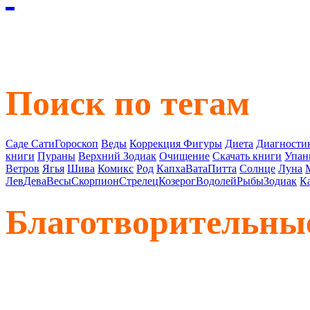
Поиск по тегам
Саде Сати
Гороскоп
Веды
Коррекция Фигуры
Диета
Диагностик
книги
Пураны
Верхний Зодиак
Очищение
Скачать книги
Упан
Ветров
Ягья
Шива
Комикс
Род
Капха
Вата
Питта
Солнце
Луна
Лев
Дева
Весы
Скорпион
Стрелец
Козерог
Водолей
Рыбы
Зодиак
К
Благотворительны