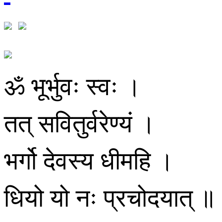
ॐ भूर्भुवः स्वः ।
तत् सवितुर्वरेण्यं ।
भर्गो देवस्य धीमहि ।
धियो यो नः प्रचोदयात् ॥