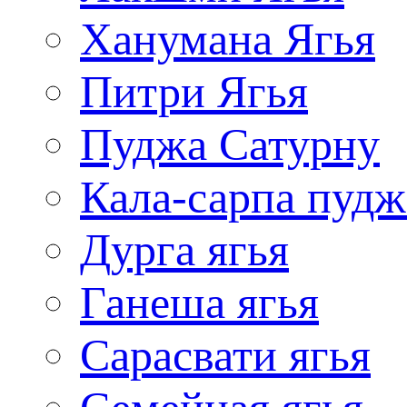
Ханумана Ягья
Питри Ягья
Пуджа Сатурну
Кала-сарпа пудж
Дурга ягья
Ганеша ягья
Сарасвати ягья