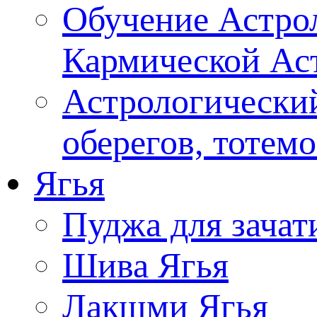
Обучение Астрол
Кармической Ас
Астрологический
оберегов, тотем
Ягья
Пуджа для зачат
Шива Ягья
Лакшми Ягья